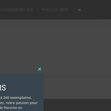
CALENDRIER WRC 2026
POINTS DE VENTE
Close
this
module
RS
 à 260 exemplaires.
isez, notre passion pour
Reserved
de Porsche en