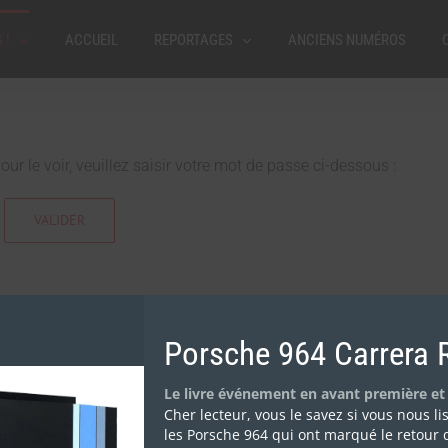
 !
ACCUEIL
REPORTAGES
ANCIENS NUMÉROS
r le voir, veuillez saisir votre mot de passe ci-dessous :
Porsche 964 Carrera 
Le livre événement en avant première et
Cher lecteur, vous le savez si vous nous l
ght 2017 Cape Éditions |
Mentions légales
|
Politique de confidentialité
| All Rights 
les Porsche 964 qui ont marqué le retour 