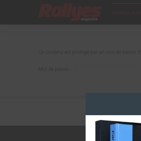
ABONNEZ-VOUS
Ce contenu est protégé par un mot de passe. Pou
Mot de passe :
Copyri