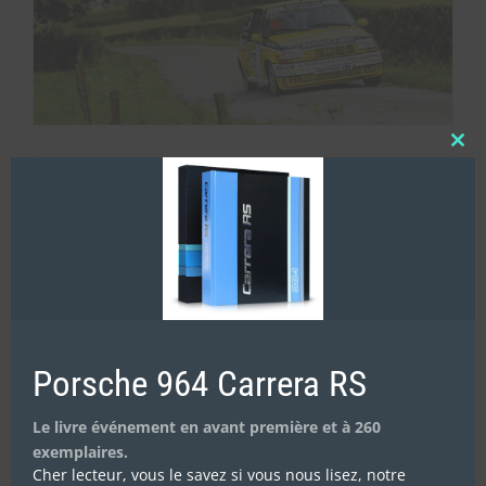
Clos
THOMAS CARON : « LA R5 GT, MA PREMIÈRE
this
mod
SPORTIVE »
Porsche 964 Carrera RS
Le livre événement en avant première et à 260
exemplaires.
Cher lecteur, vous le savez si vous nous lisez, notre