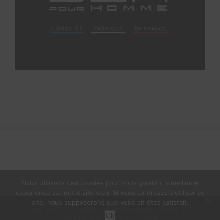
Nous utilisons des cookies pour vous garantir la meilleure
expérience sur notre site web. Si vous continuez à utiliser ce
site, nous supposerons que vous en êtes satisfait.
Copyright 2017 Cape Éditions |
Mentions légales
|
Politique de
Ok
confidentialité
| All Rights Reserved