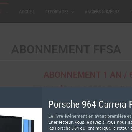
 !
ACCUEIL
REPORTAGES
ANCIENS NUMÉROS
ABONNEMENT FFSA
ABONNEMENT 1 AN /
+ 3 NUMÉROS OFFERTS (N°
Porsche 964 Carrera 
Profitez pleinement de votre magazine Rallyes
Vous y trouverez des reportages exclusifs et passionnants, des
Le livre événement en avant première et
Cher lecteur, vous le savez si vous nous l
les Porsche 964 qui ont marqué le retour 