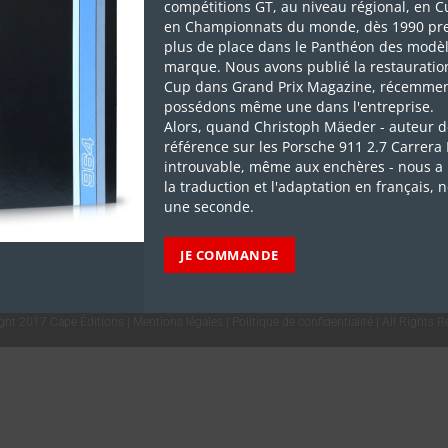
39€
compétitions GT, au niveau régional, en C
en Championnats du monde, dès 1990 pr
plus de place dans le Panthéon des modèl
marque. Nous avons publié la restauratio
Cup dans Grand Prix Magazine, récemmen
Je m'abonne
possédons même une dans l'entreprise.
Alors, quand Christoph Mäeder - auteur d
référence sur les Porsche 911 2.7 Carrera
introuvable, même aux enchères - nous a 
la traduction et l'adaptation en français, 
une seconde.
JE COMMANDE
ght 2017 Cape Éditions |
Mentions légales
|
Politique de confidentialité
| All Rights 