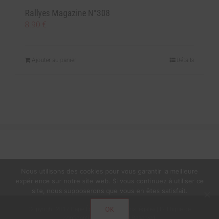
Rallyes Magazine N°308
8.90
€
Ajouter au panier
Détails
Nous utilisons des cookies pour vous garantir la meilleure
expérience sur notre site web. Si vous continuez à utiliser ce
site, nous supposerons que vous en êtes satisfait.
OK
Copyright 2017 Cape Éditions |
Mentions légales
|
Politique de
confidentialité
| All Rights Reserved