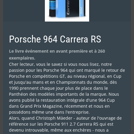
Porsche 964 Carrera RS
Rallyes Magazine N°303
8.90
€
Le livre événement en avant première et à 260
exemplaires.
Cher lecteur, vous le savez si vous nous lisez, notre
Ajouter au panier
Détails
passion pour les Porsche 964 qui ont marqué le retour de
Porsche en compétitions GT, au niveau régional, en Cup
et jusqu'au mans et en Championnats du monde, dès
1990 prennent chaque jour plus de place dans le
Panthéon des modèles importants de la marque. Nous
avons publié la restauration intégrale d'une 964 Cup
dans Grand Prix Magazine, récemment et nous en
possédons même une dans l'entreprise.
Alors, quand Christoph Mäeder - auteur de l'ouvrage de
référence sur les Porsche 911 2.7 Carrera RS qui est
devenu introuvable, même aux enchères - nous a