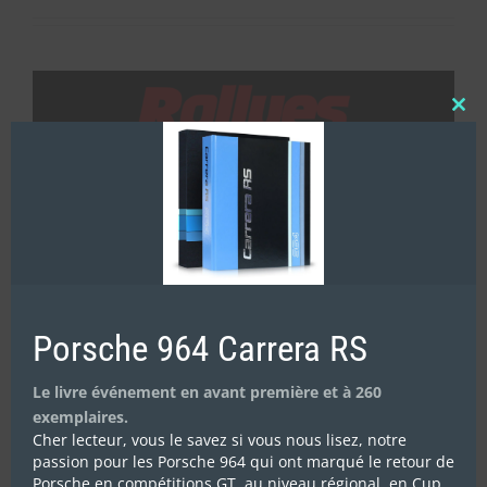
Clos
this
mod
Porsche 964 Carrera RS
Le livre événement en avant première et à 260
exemplaires.
Cher lecteur, vous le savez si vous nous lisez, notre
passion pour les Porsche 964 qui ont marqué le retour de
Porsche en compétitions GT, au niveau régional, en Cup