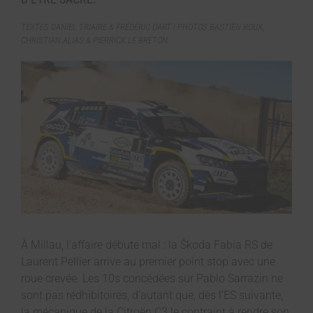
TEXTES DANIEL TRIAIRE & FRÉDÉRIC DART | PHOTOS BASTIEN ROUX,
CHRISTIAN ALIAS & PIERRICK LE BRETON.
À Millau, l’affaire débute mal : la Škoda Fabia RS de
Laurent Pellier arrive au premier point stop avec une
roue crevée. Les 10s concédées sur Pablo Sarrazin ne
sont pas rédhibitoires, d’autant que, dès l’ES suivante,
la mécanique de la Citroën C3 le contraint à rendre son