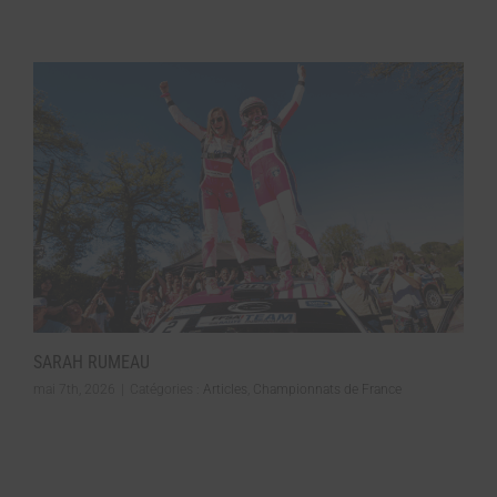
SARAH RUMEAU
mai 7th, 2026
|
Catégories :
Articles
,
Championnats de France