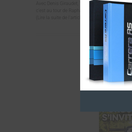
Avec Denis Giraudet, Yoann Bonato a remporté 
c’est au tour de Raphaël Astier de connaître cet
(Lire la suite de l’article dans le
N°326
)
Découvrez