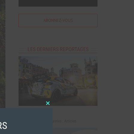
ABONNEZ-VOUS
LES DERNIERS REPORTAGES
Close
this
LUCAS ZIELINSKI
module
mai 7th, 2026
|
Catégories :
Articles
RS