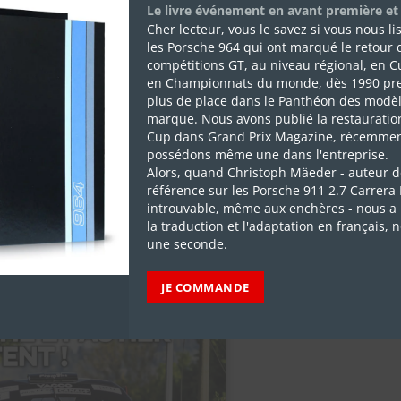
son premier rallye de CFR (Cévennes 2015) et, depuis ce Charb
Le livre événement en avant première et
Cher lecteur, vous le savez si vous nous l
te joie.
les Porsche 964 qui ont marqué le retour 
compétitions GT, au niveau régional, en C
en Championnats du monde, dès 1990 pr
plus de place dans le Panthéon des modèl
marque. Nous avons publié la restauratio
Cup dans Grand Prix Magazine, récemmen
 Rallyes Magazine #326
possédons même une dans l'entreprise.
Alors, quand Christoph Mäeder - auteur d
référence sur les Porsche 911 2.7 Carrera
introuvable, même aux enchères - nous a 
la traduction et l'adaptation en français, 
une seconde.
JE COMMANDE