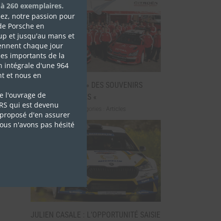
o,
 à 260 exemplaires.
isez, notre passion pour
de Porsche en
up et jusqu'au mans et
ennent chaque jour
es importants de la
n intégrale d'une 964
t et nous en
GUY FRÉQUELIN » DES SOUVENIRS
e l'ouvrage de
EXTRAORDINAIRES «
 RS qui est devenu
mai 7th, 2026
|
Catégories :
Articles
proposé d'en assurer
nous n'avons pas hésité
JULIEN CASALE : L’OPPORTUNITÉ SAISIE