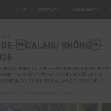
 !
ACCUEIL
REPORTAGES
ANCIENS NUMÉROS
HALTE
-DE-CALAIS/ RHÔNE-
026
 UNE ITALIENNE, LA LANCIA YPSILON HF INTEGRALE DE YOA
EMANDE, LA PORSCHE 992 RALLYGT DE RAPHAËL ASTIER,
 HYUNDAI I20 N D’HUGO MARGAILLAN, DEUX FOIS SUR LE
 BASTIEN ROUX, QUENTIN RIBAUD & PIERRICK LE BRETON.