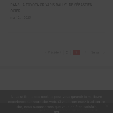
DANS LA TOYOTA GR YARIS RALLY1 DE SÉBASTIEN
OGIER
mai 12th, 2025
Précédent
2
3
4
Suivant
Nous utilisons des cookies pour vous garantir la meilleure
expérience sur notre site web. Si vous continuez à utiliser ce
site, nous supposerons que vous en êtes satisfait.
Copyright 2017 Cape Éditions |
Mentions légales
|
Politique de