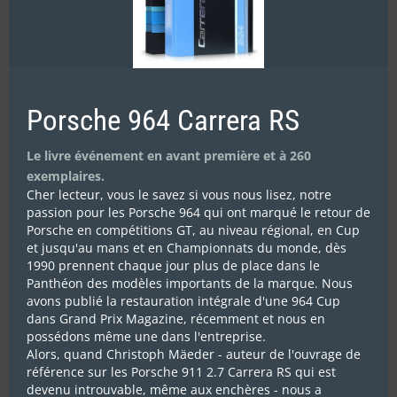
JEAN-CLAUDE VAUCARD
juillet 21st, 2025
Porsche 964 Carrera RS
Le livre événement en avant première et à 260
exemplaires.
Cher lecteur, vous le savez si vous nous lisez, notre
passion pour les Porsche 964 qui ont marqué le retour de
Porsche en compétitions GT, au niveau régional, en Cup
et jusqu'au mans et en Championnats du monde, dès
1990 prennent chaque jour plus de place dans le
Panthéon des modèles importants de la marque. Nous
avons publié la restauration intégrale d'une 964 Cup
dans Grand Prix Magazine, récemment et nous en
possédons même une dans l'entreprise.
Alors, quand Christoph Mäeder - auteur de l'ouvrage de
ALÉRIA : PELLIER A LA MAINMISE
référence sur les Porsche 911 2.7 Carrera RS qui est
devenu introuvable, même aux enchères - nous a
juillet 21st, 2025