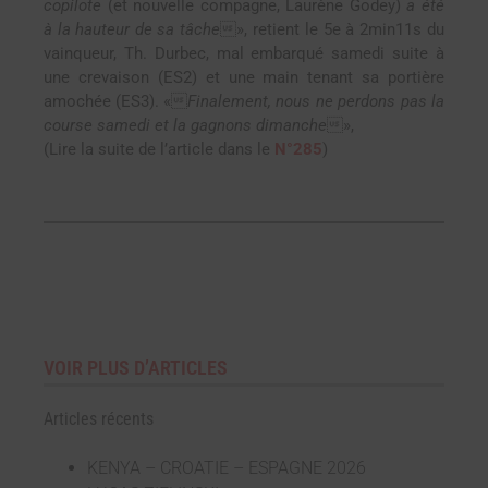
copilote
(et nouvelle compagne, Laurène Godey)
a été
à la hauteur de sa tâche
», retient le 5e à 2min11s du
vainqueur, Th. Durbec, mal embarqué samedi suite à
une crevaison (ES2) et une main tenant sa portière
amochée (ES3). «
Finalement, nous ne perdons pas la
course samedi et la gagnons dimanche
»,
(Lire la suite de l’article dans le
N°285
)
VOIR PLUS D’ARTICLES
Articles récents
KENYA – CROATIE – ESPAGNE 2026