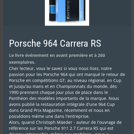
DEBRIEFING
Porsche 964 Carrera RS
TERRE DU HAUT VAR (28/30 JUIN)
Le livre événement en avant première et à 260
exemplaires.
Cher lecteur, vous le savez si vous nous lisez, notre
passion pour les Porsche 964 qui ont marqué le retour de
Porsche en compétitions GT, au niveau régional, en Cup
et jusqu'au mans et en Championnats du monde, dès
1990 prennent chaque jour plus de place dans le
Panthéon des modèles importants de la marque. Nous
avons publié la restauration intégrale d'une 964 Cup
LOEB VENI, VIDI,
dans Grand Prix Magazine, récemment et nous en
possédons même une dans l'entreprise.
Alors, quand Christoph Mäeder - auteur de l'ouvrage de
DURBEC VICI
référence sur les Porsche 911 2.7 Carrera RS qui est