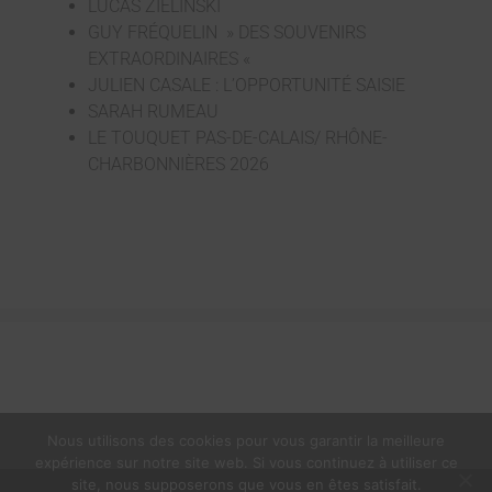
LUCAS ZIELINSKI
GUY FRÉQUELIN » DES SOUVENIRS
EXTRAORDINAIRES «
JULIEN CASALE : L’OPPORTUNITÉ SAISIE
SARAH RUMEAU
LE TOUQUET PAS-DE-CALAIS/ RHÔNE-
CHARBONNIÈRES 2026
Nous utilisons des cookies pour vous garantir la meilleure
expérience sur notre site web. Si vous continuez à utiliser ce
site, nous supposerons que vous en êtes satisfait.