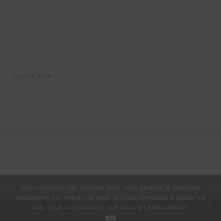
mai 7th, 2026
Nous utilisons des cookies pour vous garantir la meilleure
expérience sur notre site web. Si vous continuez à utiliser ce
site, nous supposerons que vous en êtes satisfait.
Copyright 2017 Cape Éditions |
Mentions légales
|
Politique de
Ok