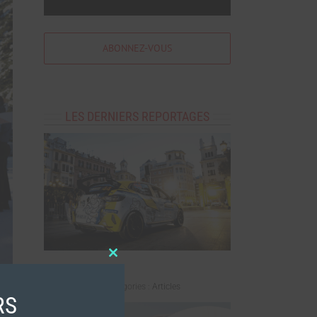
ABONNEZ-VOUS
LES DERNIERS REPORTAGES
Close
LUCAS ZIELINSKI
this
module
mai 7th, 2026
|
Catégories :
Articles
RS