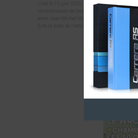
C’est le 13 juin 2025, lors de la Soirée Blanc
commissaires de leur engagement, que la pass
entre Jean-Michel Matas – cinquante-trois ans 
(Lire la suite de l’article dans le
N°325
)
Découvrez