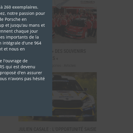
 à 260 exemplaires.
isez, notre passion pour
de Porsche en
up et jusqu'au mans et
ennent chaque jour
es importants de la
n intégrale d'une 964
t et nous en
GUY FRÉQUELIN » DES SOUVENIRS
EXTRAORDINAIRES «
e l'ouvrage de
mai 7th, 2026
|
Catégories :
Articles
 RS qui est devenu
proposé d'en assurer
nous n'avons pas hésité
JULIEN CASALE : L’OPPORTUNITÉ SAISIE