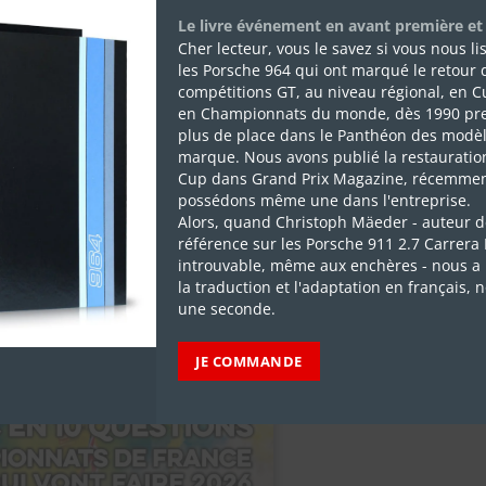
he organisée par l’Automobile Club de Monaco pour remercier ses
Le livre événement en avant première et
ation de pouvoir à la tête du Corps des Commissaires a eu lieu
Cher lecteur, vous le savez si vous nous l
de service au sein du Club – et Christophe Fabri.
les Porsche 964 qui ont marqué le retour 
compétitions GT, au niveau régional, en C
en Championnats du monde, dès 1990 pr
plus de place dans le Panthéon des modèl
marque. Nous avons publié la restauratio
Cup dans Grand Prix Magazine, récemmen
possédons même une dans l'entreprise.
 Rallyes Magazine #325
Alors, quand Christoph Mäeder - auteur d
référence sur les Porsche 911 2.7 Carrera
introuvable, même aux enchères - nous a 
la traduction et l'adaptation en français, 
une seconde.
JE COMMANDE