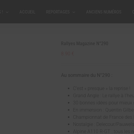
 !
ACCUEIL
REPORTAGES
ANCIENS NUMÉROS
Rallyes Magazine N°290
8.90
€
Au sommaire du N°290 :
C’est « presque » la reprise !
Grand Angle : Le rallye à l’h
30 bonnes idées pour mieux r
En immersion : Quentin Gilbe
Championnat de France des 
Nostalgie : Delecour/Pauwel
Alpine A110 R-GT : tous les r