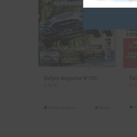
Ral
Rallyes Magazine N°296
8.
8.90
€
Aj
Ajouter au panier
Aperçu