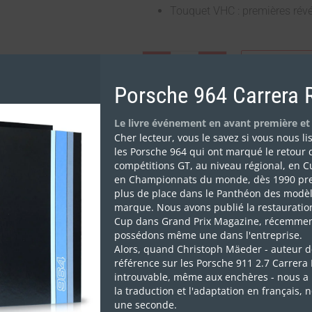
Touquet VHC : premières révé
AJOUTER A
Porsche 964 Carrera 
Le livre événement en avant première et
Catégorie :
Anciens numéros
Cher lecteur, vous le savez si vous nous l
les Porsche 964 qui ont marqué le retour 
compétitions GT, au niveau régional, en C
en Championnats du monde, dès 1990 pr
plus de place dans le Panthéon des modèl
marque. Nous avons publié la restauratio
Cup dans Grand Prix Magazine, récemmen
possédons même une dans l'entreprise.
Alors, quand Christoph Mäeder - auteur d
référence sur les Porsche 911 2.7 Carrera
introuvable, même aux enchères - nous a 
la traduction et l'adaptation en français, 
une seconde.