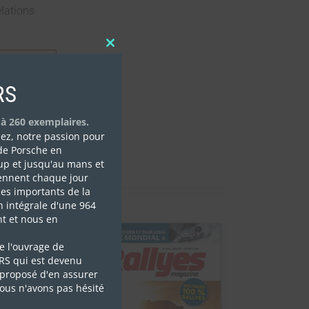
lations
Close
this
U PANIER
module
RS
 à 260 exemplaires.
isez, notre passion pour
de Porsche en
up et jusqu'au mans et
ennent chaque jour
es importants de la
n intégrale d'une 964
t et nous en
e l'ouvrage de
 RS qui est devenu
proposé d'en assurer
nous n'avons pas hésité