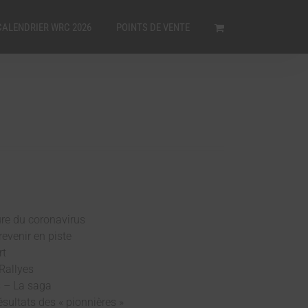
CALENDRIER WRC 2026
POINTS DE VENTE
eure du coronavirus
evenir en piste
rt
Rallyes
s – La saga
ésultats des « pionnières »