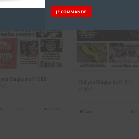
JE COMMANDE
lyes Magazine N°288
Rallyes Magazine N°311
90
€
8.90
€
outer au panier
Aperçu
Ajouter au panier
Ap