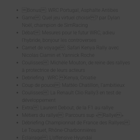
Bonus: WRC Portugal, Asphalte Antibes
Game: Quel jeu virtuel choisir? par Dylan
Noël, champion de SimRacing
Débat: Mesures pour le futur WRC, adieu
l’hybride, bonjour les controverses
Carnet de voyage: Safari Kenya Rally avec
Nicolas Ciamin et Yannick Roche
Coulisses: Michèle Mouton, de reine des rallyes
à protectrice de leurs acteurs
Debriefing : WRC Kenya, Croatie
Coup de pouce: Mattéo Chatillon, l’ambitieux
Coulisses: La Renault Clio Rally3 en test de
développement
Extra: Laurent Debout, de la F1 au rallye
Métiers du rallye: Parcours sup «Rallye»
Débriefing Championnat de France des Rallyes:
Le Touquet, Rhône-Charbonnières
Éclairage: L’offensive Hyundai