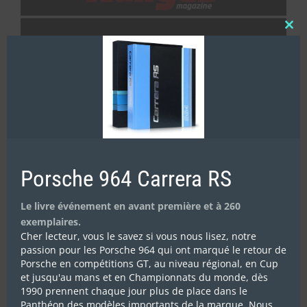
Clos
this
mod
Porsche 964 Carrera RS
Le livre événement en avant première et à 260
exemplaires.
Cher lecteur, vous le savez si vous nous lisez, notre
passion pour les Porsche 964 qui ont marqué le retour de
Porsche en compétitions GT, au niveau régional, en Cup
et jusqu'au mans et en Championnats du monde, dès
1990 prennent chaque jour plus de place dans le
Panthéon des modèles importants de la marque. Nous