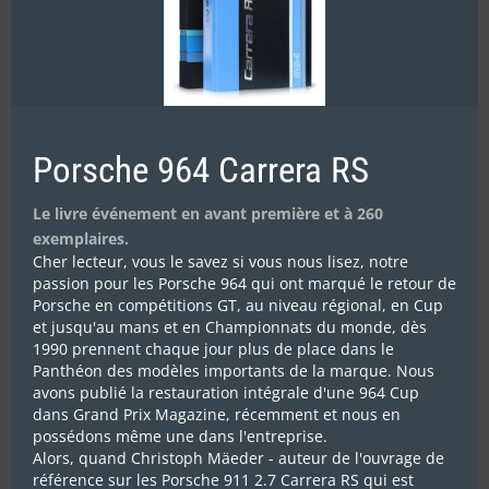
Porsche 964 Carrera RS
Le livre événement en avant première et à 260
Rallyes Magazine N°291
exemplaires.
8.90
€
Cher lecteur, vous le savez si vous nous lisez, notre
passion pour les Porsche 964 qui ont marqué le retour de
Porsche en compétitions GT, au niveau régional, en Cup
Ajouter au panier
Détails
et jusqu'au mans et en Championnats du monde, dès
1990 prennent chaque jour plus de place dans le
Panthéon des modèles importants de la marque. Nous
avons publié la restauration intégrale d'une 964 Cup
dans Grand Prix Magazine, récemment et nous en
possédons même une dans l'entreprise.
Alors, quand Christoph Mäeder - auteur de l'ouvrage de
référence sur les Porsche 911 2.7 Carrera RS qui est